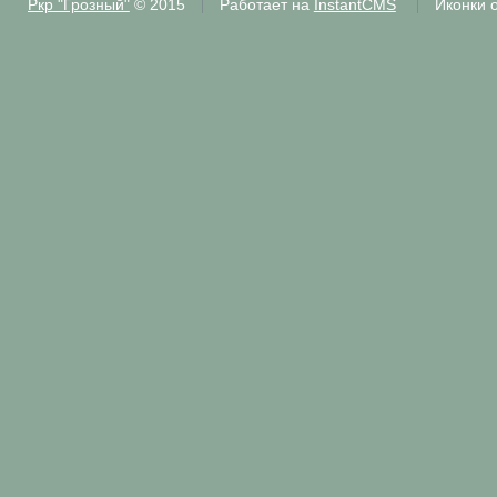
Ркр "Грозный"
© 2015
Работает на
InstantCMS
Иконки 