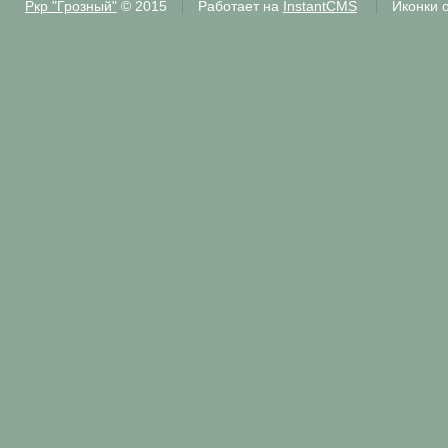
Ркр "Грозный"
© 2015
Работает на
InstantCMS
Иконки 