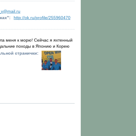
_v@mail.ru
ках":
http://ok.ru/profile/255960470
ла меня к морю! Сейчас я яхтенный
 дальние походы в Японию и Корею
льной странички: