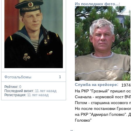
Из последних фото...:
Фотоальбомы
1
Служба на крейсере:
1974
Рейтинг:
0
На РКР "Грозный" пришел ос
Последний визит:
11 лет назад
Регистрация:
11 лет назад
Сначала - кормовой пост ВЧ
Потом - старшина носового п
Но после постановки Грозног
на РКР "Адмирал Головко". 
Головко"