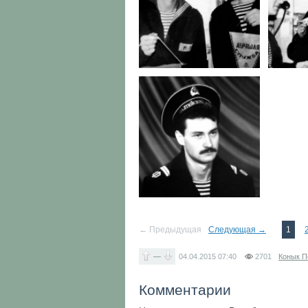
← Предыдущая
Следующая →
1
—
04.04.2015
07:40
2701
Конык П
Комментарии