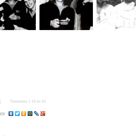
2
Показаны 1-16 из 26
етр