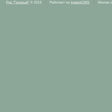
Ркр "Грозный"
© 2015
Работает на
InstantCMS
Иконки 