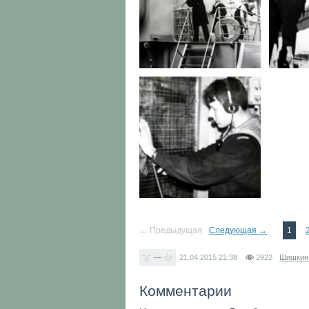
← Предыдущая
Следующая →
1
—
21.04.2015
21:38
2922
Шишкин
Комментарии