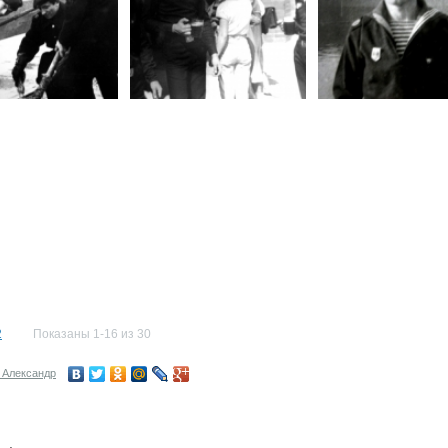
2
Показаны 1-16 из 30
 Александр