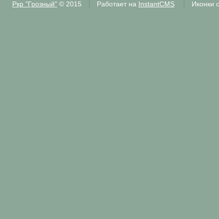
Ркр "Грозный"
© 2015
Работает на
InstantCMS
Иконки 