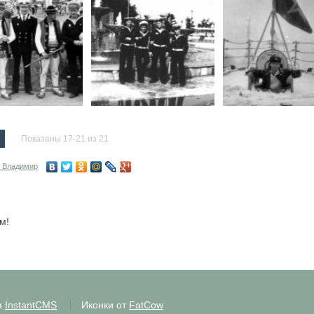
2
Показаны 17-21 из 21
 Владимир
м!
а
InstantCMS
Иконки от
FatCow