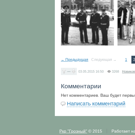
← Предыдущая
Следующая →
1
—
03.05.2015
16:50
3268
Новиков
Комментарии
Нет комментариев. Ваш будет первы
Написать комментарий
Ркр "Грозный"
© 2015
Работает н