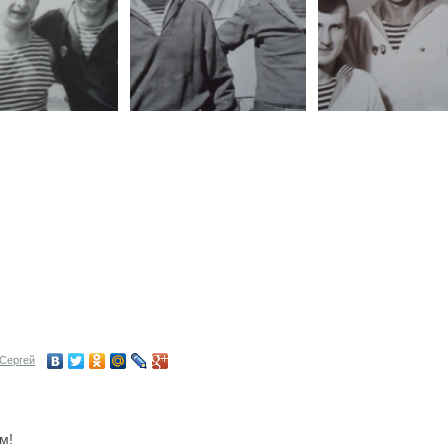
Сергей
м!