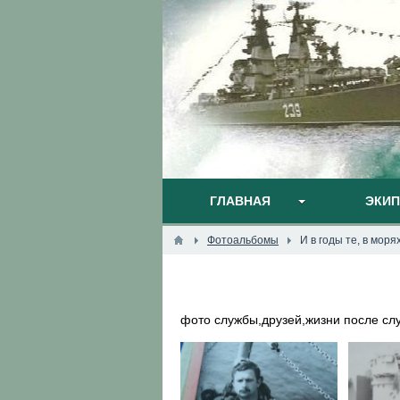
ГЛАВНАЯ
ЭКИ
Фотоальбомы
И в годы те, в мор
фото службы,друзей,жизни после сл