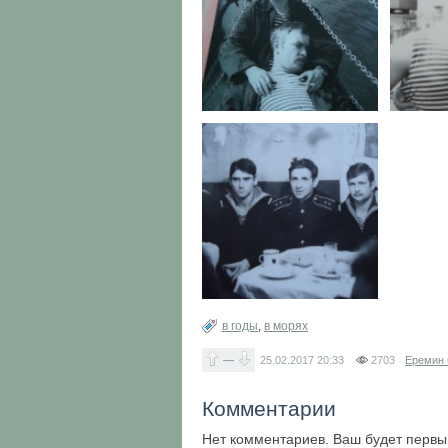
в годы
,
в морях
—
25.02.2017
20:33
2703
Еремин 
Комментарии
Нет комментариев. Ваш будет первы