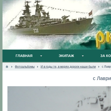
ГЛАВНАЯ
ЭКИПАЖ
ЗА К
Фотоальбомы
И в годы те, в морях дороги наши были
с Лав
с Лавр