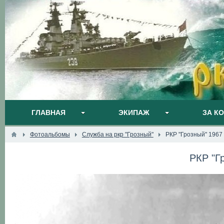
ГЛАВНАЯ
ЭКИПАЖ
ЗА К
Фотоальбомы
Служба на ркр "Грозный"
РКР "Грозный" 1967 
РКР "Г