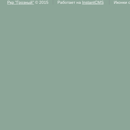
Ркр "Грозный"
© 2015
Работает на
InstantCMS
Иконки 