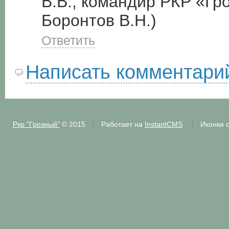
В.В., командир РКР «Гро
Боронтов В.Н.)
Ответить
Написать комментари
Ркр "Грозный"
© 2015
Работает на
InstantCMS
Иконки 