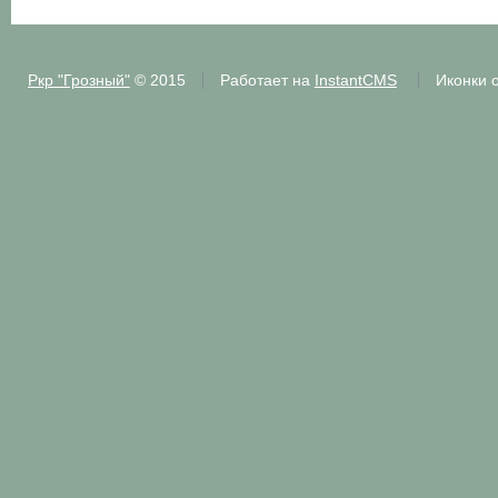
Ркр "Грозный"
© 2015
Работает на
InstantCMS
Иконки 