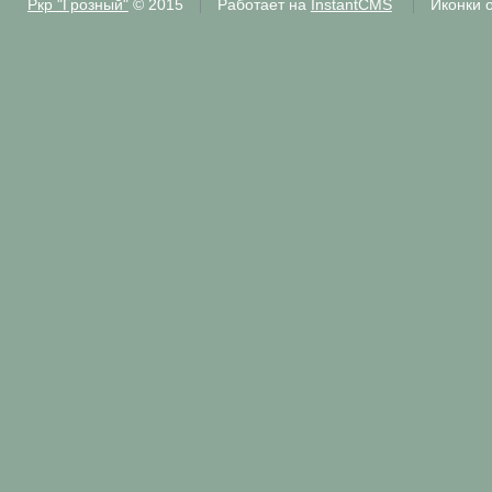
Ркр "Грозный"
© 2015
Работает на
InstantCMS
Иконки 