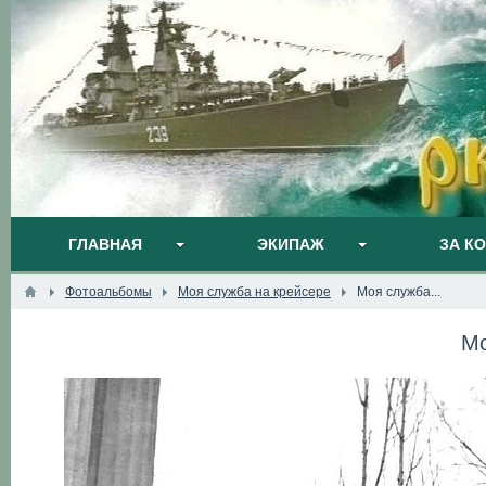
ГЛАВНАЯ
ЭКИПАЖ
ЗА К
Фотоальбомы
Моя служба на крейсере
Моя служба...
Мо