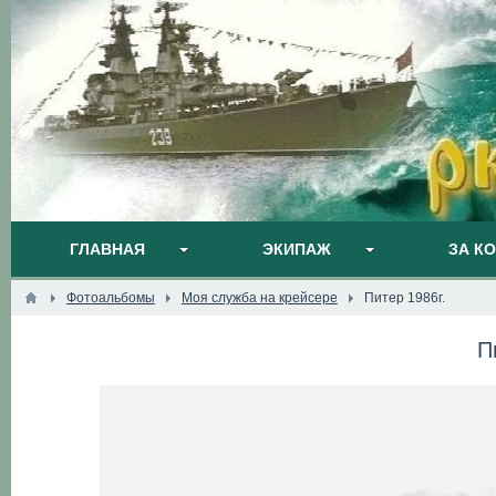
ГЛАВНАЯ
ЭКИПАЖ
ЗА К
Фотоальбомы
Моя служба на крейсере
Питер 1986г.
П