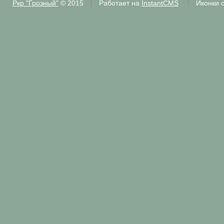
Ркр "Грозный"
© 2015
Работает на
InstantCMS
Иконки 