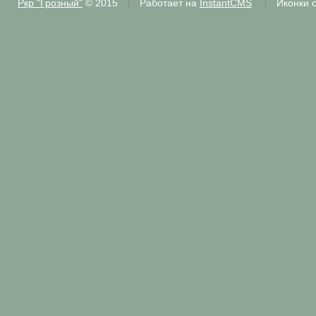
Ркр "Грозный"
© 2015
Работает на
InstantCMS
Иконки 