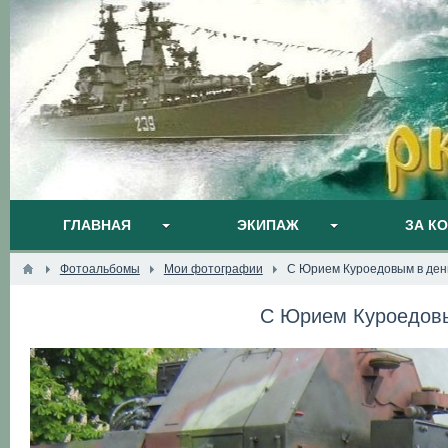
ГЛАВНАЯ
ЭКИПАЖ
ЗА К
Фотоальбомы
Мои фотографии
С Юрием Куроедовым в ден
С Юрием Куроедовы