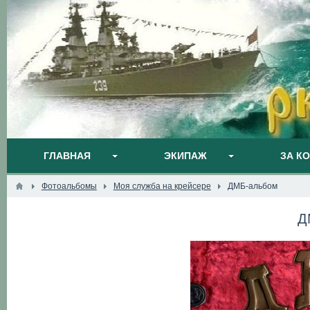
ГЛАВНАЯ
ЭКИПАЖ
ЗА К
Фотоальбомы
Моя служба на крейсере
ДМБ-альбом
Д