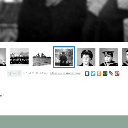
—
07.04.2015
14:49
Максимов Александр
м!