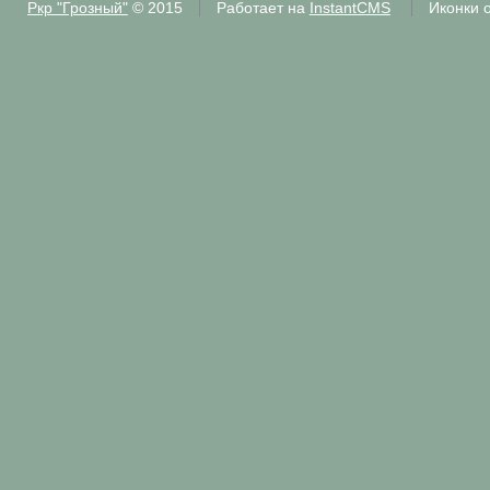
Ркр "Грозный"
© 2015
Работает на
InstantCMS
Иконки 