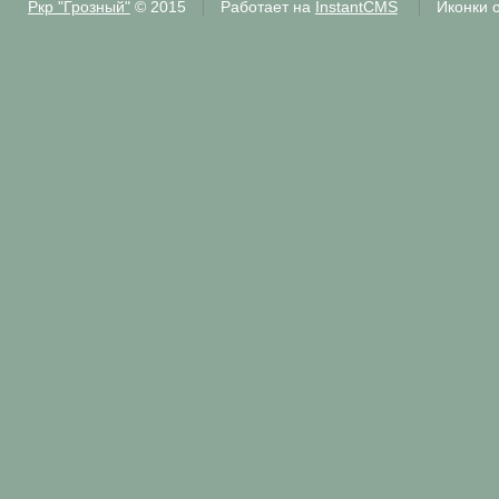
Ркр "Грозный"
© 2015
Работает на
InstantCMS
Иконки 