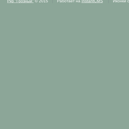
Ркр "Грозный"
© 2015
Работает на
InstantCMS
Иконки 