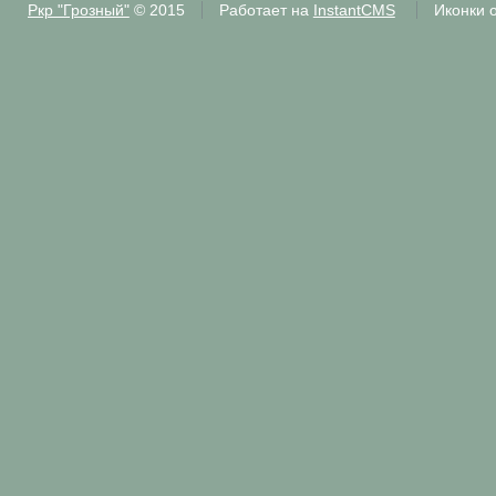
Ркр "Грозный"
© 2015
Работает на
InstantCMS
Иконки 