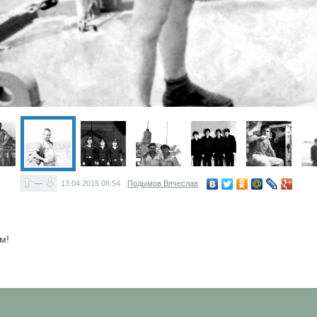
—
13.04.2015
08:54
Подымов Вячеслав
м!