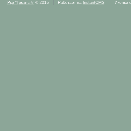
Ркр "Грозный"
© 2015
Работает на
InstantCMS
Иконки 