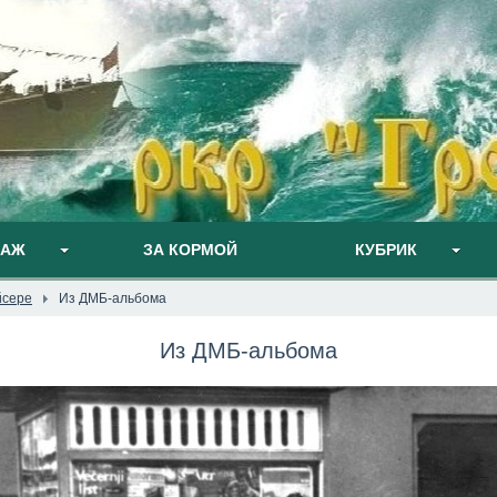
ПАЖ
ЗА КОРМОЙ
КУБРИК
йсере
Из ДМБ-альбома
Из ДМБ-альбома