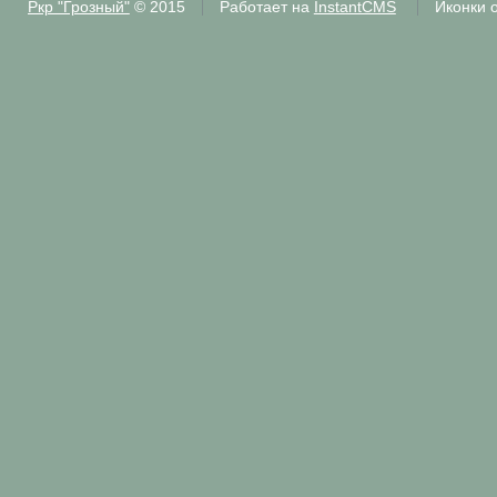
Ркр "Грозный"
© 2015
Работает на
InstantCMS
Иконки 