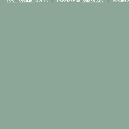
Ркр "Грозный"
© 2015
Работает на
InstantCMS
Иконки 