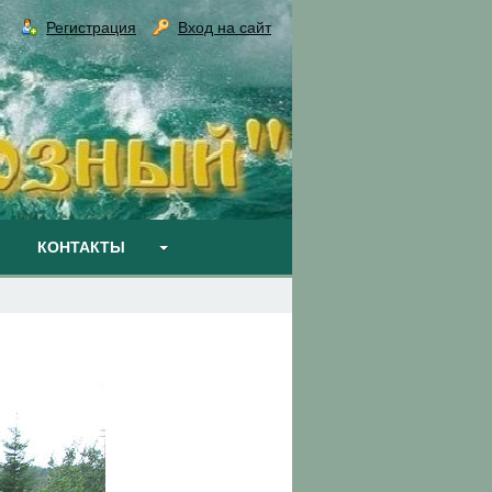
Регистрация
Вход на сайт
КОНТАКТЫ