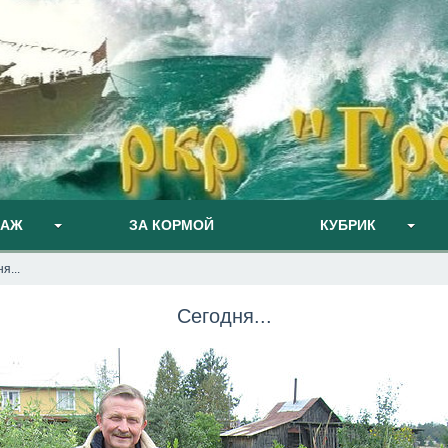
ПАЖ
ЗА КОРМОЙ
КУБРИК
я...
Сегодня...