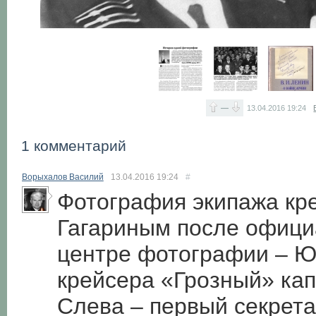
—
13.04.2016
19:24
1 комментарий
Ворыхалов Василий
13.04.2016
19:24
#
Фотография экипажа кре
Гагариным после официа
центре фотографии – Ю.
крейсера «Грозный» капи
Слева – первый секрета