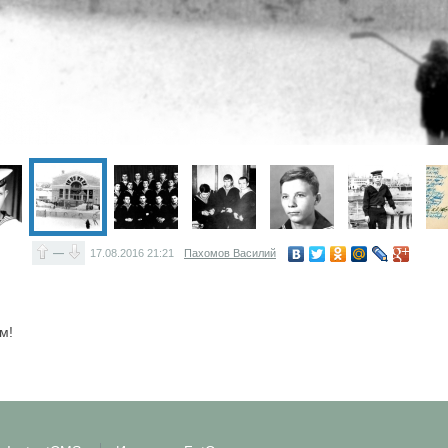
—
17.08.2016
21:21
Пахомов Василий
м!