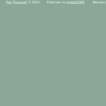
Ркр "Грозный"
© 2015
Работает на
InstantCMS
Иконки 