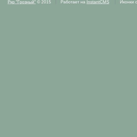
Ркр "Грозный"
© 2015
Работает на
InstantCMS
Иконки 