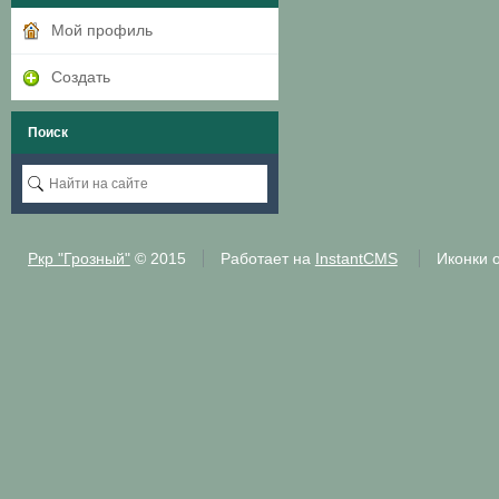
Мой профиль
Создать
Поиск
Ркр "Грозный"
© 2015
Работает на
InstantCMS
Иконки 