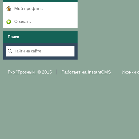
Мой профиль
Создать
Поиск
Ркр "Грозный"
© 2015
Работает на
InstantCMS
Иконки 