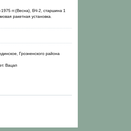
-1975 гг.(Весна), БЧ-2, старшина 1
мовая ракетная установка.
единское, Грозненского района
ет. Вацап