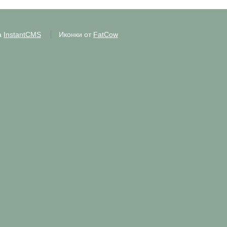
а
InstantCMS
Иконки от
FatCow