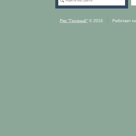
Ркр "Грозный"
© 2015
Работает н