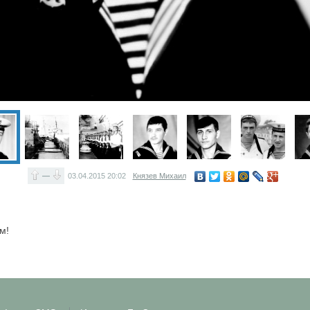
—
03.04.2015
20:02
Князев Михаил
м!