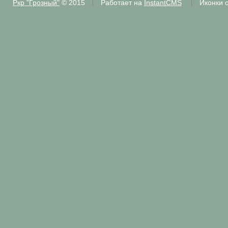
Ркр "Грозный"
© 2015
Работает на
InstantCMS
Иконки 