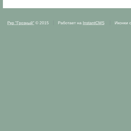
Ркр "Грозный"
© 2015
Работает на
InstantCMS
Иконки 