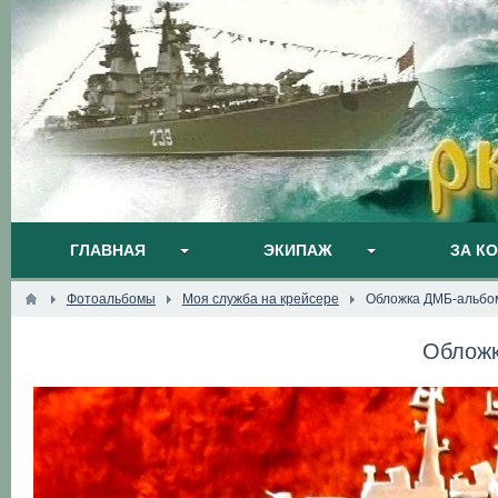
ГЛАВНАЯ
ЭКИПАЖ
ЗА К
Фотоальбомы
Моя служба на крейсере
Обложка ДМБ-альбо
Облож