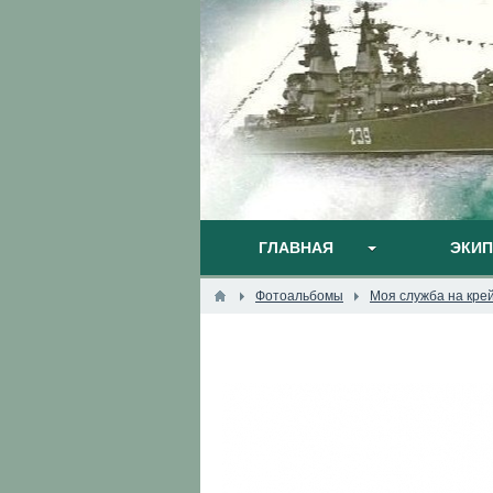
ГЛАВНАЯ
ЭКИ
Фотоальбомы
Моя служба на кре