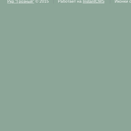
Ркр "Грозный"
© 2015
Работает на
InstantCMS
Иконки 