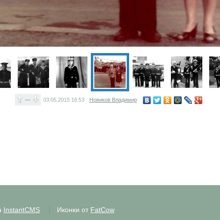
—
03.05.2015
16:53
Новиков Владимир
а
InstantCMS
Иконки от
FatCow