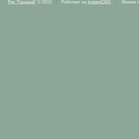
Ркр "Грозный"
© 2015
Работает на
InstantCMS
Иконки 