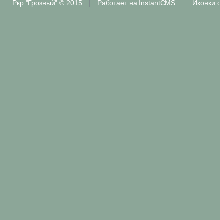
Ркр "Грозный"
© 2015
Работает на
InstantCMS
Иконки 