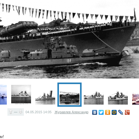
—
04.05.2015
14:05
Журавлев Александр
м!