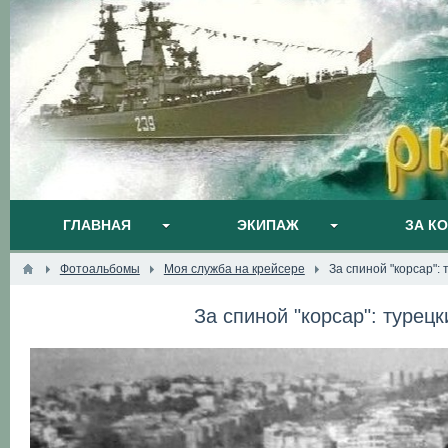
ГЛАВНАЯ
ЭКИПАЖ
ЗА К
Фотоальбомы
Моя служба на крейсере
За спиной "корсар":
За спиной "корсар": турец