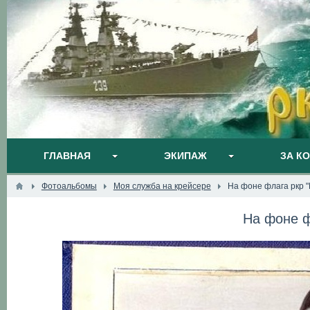
ГЛАВНАЯ
ЭКИПАЖ
ЗА К
Фотоальбомы
Моя служба на крейсере
На фоне флага ркр 
На фоне ф